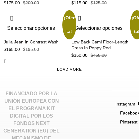
$
175.00
$
200.00
$
115.00
$
125.00
¡Ofer
¡Of
Seleccionar opciones
Seleccionar opciones
ta!
ta
Julia Jean In Contrast Wash
Low Back Cami Floor-Length
Dress In Poppy Red
$
165.00
$
195.00
$
350.00
$
455.00
LOAD MORE
FINANCIADO POR LA
UNIÓN EUROPEA CON
Instagram
EL PROGRAMA KIT
Faceboo
p
DIGITAL POR LOS
Pinterest
FONDOS NEXT
GENERATION (EU) DEL
MECANISMO DE