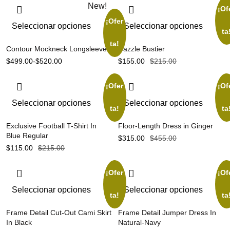
New!
¡Of
¡Ofer
Seleccionar opciones
Seleccionar opciones
ta
ta!
Contour Mockneck Longsleeve
Dazzle Bustier
$
499.00
-
$
520.00
$
155.00
$
215.00
¡Ofer
¡Of
Seleccionar opciones
Seleccionar opciones
ta!
ta
Exclusive Football T-Shirt In
Floor-Length Dress in Ginger
Blue Regular
$
315.00
$
455.00
$
115.00
$
215.00
¡Ofer
¡Of
Seleccionar opciones
Seleccionar opciones
ta!
ta
Frame Detail Cut-Out Cami Skirt
Frame Detail Jumper Dress In
In Black
Natural-Navy