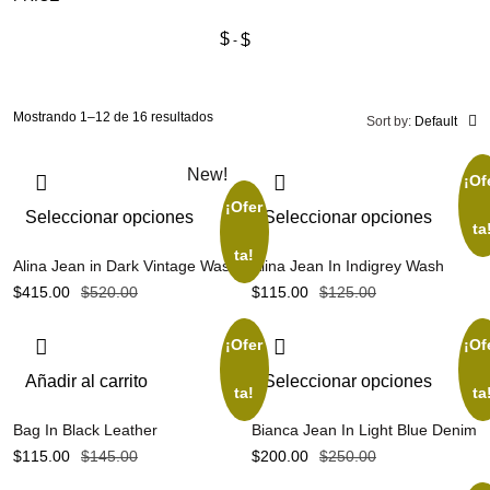
$
$
Mostrando 1–12 de 16 resultados
Sort by:
Default
New!
¡Of
¡Ofer
Seleccionar opciones
Seleccionar opciones
ta
ta!
Alina Jean in Dark Vintage Wash
Alina Jean In Indigrey Wash
$
415.00
$
520.00
$
115.00
$
125.00
¡Ofer
¡Of
Añadir al carrito
Seleccionar opciones
ta!
ta
Bag In Black Leather
Bianca Jean In Light Blue Denim
$
115.00
$
145.00
$
200.00
$
250.00