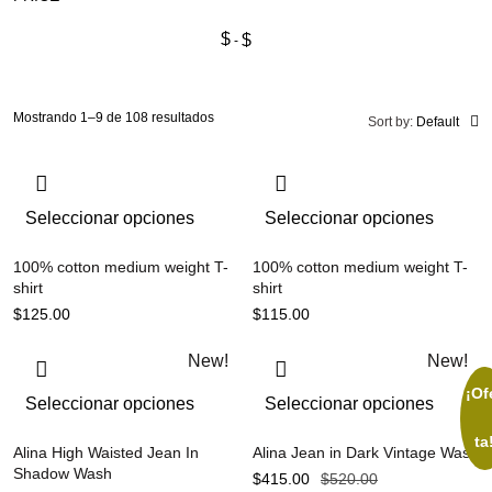
$
$
Mostrando 1–9 de 108 resultados
Sort by:
Default
Seleccionar opciones
Seleccionar opciones
100% cotton medium weight T-
100% cotton medium weight T-
shirt
shirt
$
125.00
$
115.00
New!
New!
¡Of
Seleccionar opciones
Seleccionar opciones
ta
Alina High Waisted Jean In
Alina Jean in Dark Vintage Wash
Shadow Wash
$
415.00
$
520.00