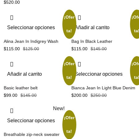
$
520.00
¡Ofer
¡Of
Seleccionar opciones
Añadir al carrito
ta!
ta
Alina Jean In Indigrey Wash
Bag In Black Leather
$
115.00
$
125.00
$
115.00
$
145.00
¡Ofer
¡Of
Añadir al carrito
Seleccionar opciones
ta!
ta
Basic leather belt
Bianca Jean In Light Blue Denim
$
99.00
$
145.00
$
200.00
$
250.00
New!
¡Ofer
Seleccionar opciones
ta!
Breathable zip-neck sweater