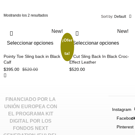
Mostrando los 2 resultados
Sort by:
Default
New!
New!
¡Ofer
Seleccionar opciones
Seleccionar opciones
ta!
Pointy Toe Sling back in Black
V Cut Sling Back In Black Croc-
Calf
Effect Leather
$
395.00
$
520.00
$
520.00
FINANCIADO POR LA
UNIÓN EUROPEA CON
Instagram
EL PROGRAMA KIT
Faceboo
p
DIGITAL POR LOS
Pinterest
FONDOS NEXT