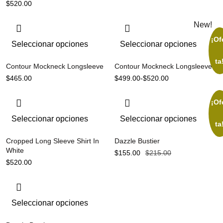
$
520.00
New!
¡Of
Seleccionar opciones
Seleccionar opciones
ta
Contour Mockneck Longsleeve
Contour Mockneck Longsleeve
$
465.00
$
499.00
-
$
520.00
¡Of
Seleccionar opciones
Seleccionar opciones
ta
Cropped Long Sleeve Shirt In
Dazzle Bustier
White
$
155.00
$
215.00
$
520.00
Seleccionar opciones