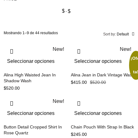
$
$
Mostrando 1–9 de 44 resultados
Sort by:
Default
New!
New!
¡Of
Seleccionar opciones
Seleccionar opciones
ta
Alina High Waisted Jean In
Alina Jean in Dark Vintage Wash
Shadow Wash
$
415.00
$
520.00
$
520.00
New!
Seleccionar opciones
Seleccionar opciones
Button Detail Cropped Shirt In
Chain Pouch With Strap In Black
Rose Quartz
$
245.00