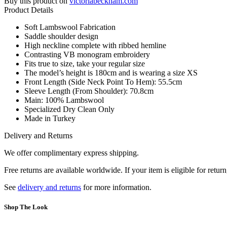
Buy this product on
victoriabeckham.com
Product Details
Soft Lambswool Fabrication
Saddle shoulder design
High neckline complete with ribbed hemline
Contrasting VB monogram embroidery
Fits true to size, take your regular size
The model’s height is 180cm and is wearing a size XS
Front Length (Side Neck Point To Hem): 55.5cm
Sleeve Length (From Shoulder): 70.8cm
Main: 100% Lambswool
Specialized Dry Clean Only
Made in Turkey
Delivery and Returns
We offer complimentary express shipping.
Free returns are available worldwide. If your item is eligible for retu
See
delivery and returns
for more information.
Shop The Look