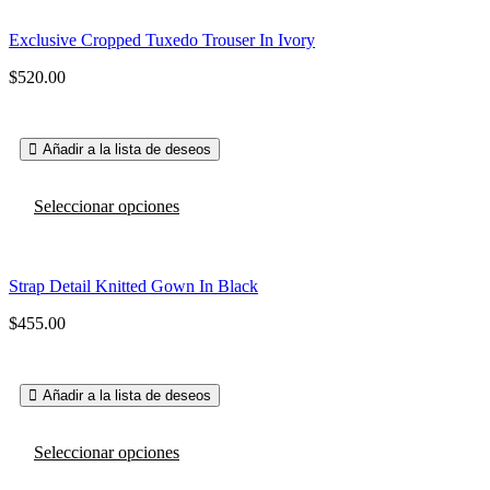
múltiples
variantes.
Exclusive Cropped Tuxedo Trouser In Ivory
Las
opciones
$
520.00
se
pueden
elegir
en
Añadir a la lista de deseos
la
página
Este
de
Seleccionar opciones
producto
producto
tiene
múltiples
variantes.
Strap Detail Knitted Gown In Black
Las
opciones
$
455.00
se
pueden
elegir
en
Añadir a la lista de deseos
la
página
Este
de
Seleccionar opciones
producto
producto
tiene