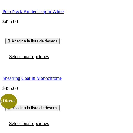
múltiples
variantes.
Polo Neck Knitted Top In White
Las
opciones
$
455.00
se
pueden
elegir
en
Añadir a la lista de deseos
la
página
Este
de
Seleccionar opciones
producto
producto
tiene
múltiples
variantes.
Shearling Coat In Monochrome
Las
opciones
$
455.00
se
pueden
¡Oferta!
elegir
en
Añadir a la lista de deseos
la
página
Este
de
Seleccionar opciones
producto
producto
tiene