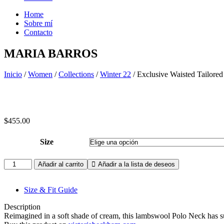
Home
Sobre mí
Contacto
MARIA BARROS
Inicio
/
Women
/
Collections
/
Winter 22
/ Exclusive Waisted Tailored
$
455.00
Size
Exclusive
Añadir al carrito
Añadir a la lista de deseos
Waisted
Tailored
Size & Fit Guide
Coat
In
Description
Flax
Reimagined in a soft shade of cream, this lambswool Polo Neck has subt
cantidad