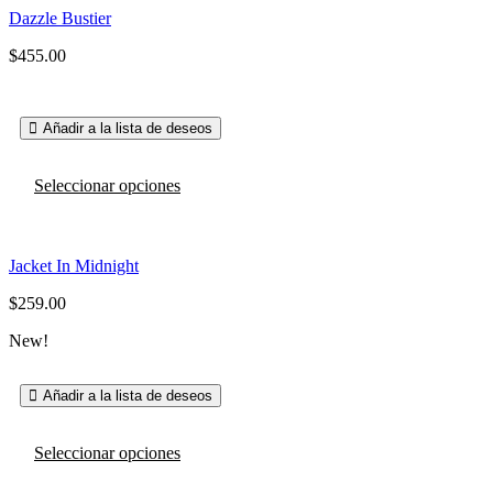
variantes.
Dazzle Bustier
Las
opciones
$
455.00
se
pueden
elegir
en
Añadir a la lista de deseos
la
página
Este
de
Seleccionar opciones
producto
producto
tiene
múltiples
variantes.
Jacket In Midnight
Las
opciones
$
259.00
se
pueden
New!
elegir
en
la
Añadir a la lista de deseos
página
de
Este
producto
Seleccionar opciones
producto
tiene