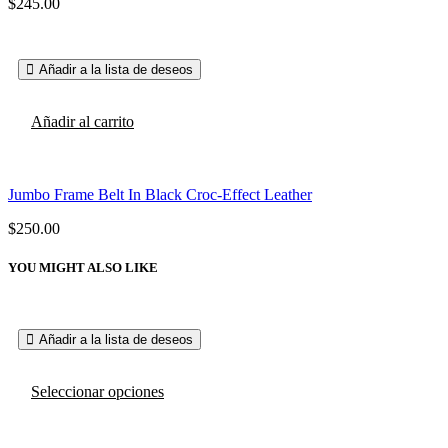
$
245.00
se
pueden
elegir
en
Añadir a la lista de deseos
la
página
de
Añadir al carrito
producto
Jumbo Frame Belt In Black Croc-Effect Leather
$
250.00
YOU MIGHT ALSO LIKE
Añadir a la lista de deseos
Este
Seleccionar opciones
producto
tiene
múltiples