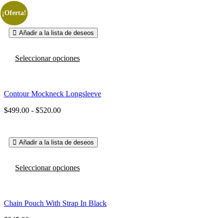
New!
¡Oferta!
Añadir a la lista de deseos
Este
Seleccionar opciones
producto
tiene
múltiples
variantes.
Contour Mockneck Longsleeve
Las
opciones
$
499.00
-
$
520.00
Rango
se
de
pueden
precios:
elegir
desde
en
Añadir a la lista de deseos
$499.00
la
hasta
página
Este
$520.00
de
Seleccionar opciones
producto
producto
tiene
múltiples
variantes.
Chain Pouch With Strap In Black
Las
opciones