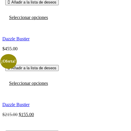
en
Añadir a la lista de deseos
$499.00
la
hasta
página
Este
$520.00
de
Seleccionar opciones
producto
producto
tiene
múltiples
variantes.
Dazzle Bustier
Las
opciones
$
455.00
se
pueden
¡Oferta!
elegir
en
Añadir a la lista de deseos
la
página
Este
de
Seleccionar opciones
producto
producto
tiene
múltiples
variantes.
Dazzle Bustier
Las
opciones
$
215.00
El
$
155.00
El
se
precio
precio
pueden
original
actual
elegir
era:
es: