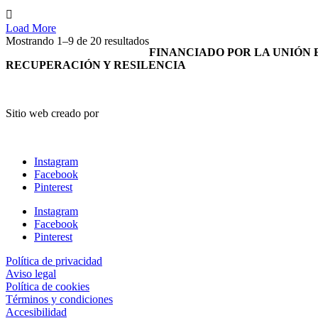
pueden
elegir
Load More
en
Mostrando 1–9 de 20 resultados
la
FINANCIADO POR LA UNIÓN 
página
RECUPERACIÓN Y RESILENCIA
de
producto
Sitio web creado por
Instagram
Facebook
Pinterest
Instagram
Facebook
Pinterest
Política de privacidad
Aviso legal
Política de cookies
Términos y condiciones
Accesibilidad