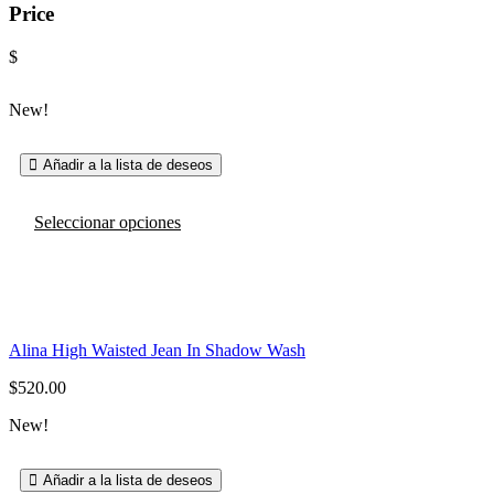
Price
$
New!
Añadir a la lista de deseos
Este
Seleccionar opciones
producto
tiene
múltiples
variantes.
Las
opciones
se
Alina High Waisted Jean In Shadow Wash
pueden
$
520.00
elegir
en
New!
la
página
de
Añadir a la lista de deseos
producto