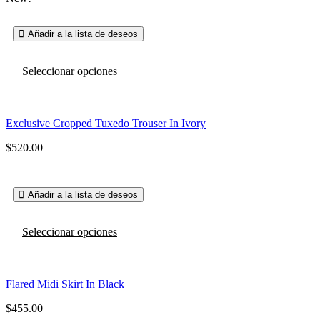
elegir
desde
en
$520.00
la
Añadir a la lista de deseos
hasta
página
$550.00
de
Este
producto
Seleccionar opciones
producto
tiene
múltiples
variantes.
Exclusive Cropped Tuxedo Trouser In Ivory
Las
opciones
$
520.00
se
pueden
elegir
en
Añadir a la lista de deseos
la
página
Este
de
Seleccionar opciones
producto
producto
tiene
múltiples
variantes.
Flared Midi Skirt In Black
Las
opciones
$
455.00
se