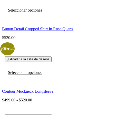
Este
Seleccionar opciones
producto
tiene
múltiples
variantes.
Button Detail Cropped Shirt In Rose Quartz
Las
opciones
$
520.00
se
pueden
New!
¡Oferta!
elegir
en
la
Añadir a la lista de deseos
página
de
Este
producto
Seleccionar opciones
producto
tiene
múltiples
variantes.
Contour Mockneck Longsleeve
Las
opciones
$
499.00
-
$
520.00
Rango
se
de
pueden
precios:
elegir
desde