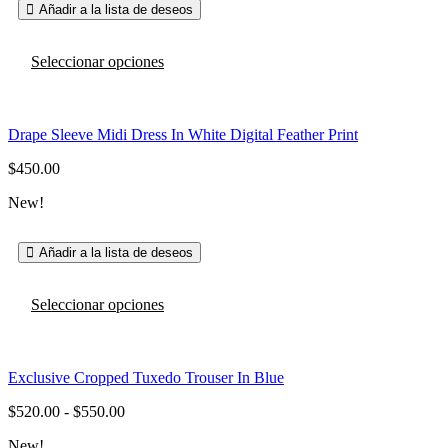
en
Añadir a la lista de deseos
$215.00.
$155.00.
la
página
Este
de
Seleccionar opciones
producto
producto
tiene
múltiples
variantes.
Drape Sleeve Midi Dress In White Digital Feather Print
Las
opciones
$
450.00
se
pueden
New!
elegir
en
la
Añadir a la lista de deseos
página
de
Este
producto
Seleccionar opciones
producto
tiene
múltiples
variantes.
Exclusive Cropped Tuxedo Trouser In Blue
Las
opciones
$
520.00
-
$
550.00
Rango
se
de
pueden
New!
precios: