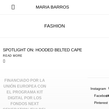
MARIA BARROS
FASHION
SPOTLIGHT ON: HOODED BELTED CAPE
READ MORE
FINANCIADO POR LA
UNIÓN EUROPEA CON
Instagram
EL PROGRAMA KIT
Faceboo
p
DIGITAL POR LOS
Pinterest
FONDOS NEXT