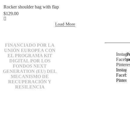
Rocker shoulder bag with flap
$
129.00
Load More
FINANCIADO POR LA
UNIÓN EUROPEA CON
Instag
Po
EL PROGRAMA KIT
Facebo
p
DIGITAL POR LOS
Pinteres
FONDOS NEXT
Instag
GENERATION (EU) DEL
Facebo
MECANISMO DE
Pinteres
RECUPERACIÓN Y
RESILENCIA