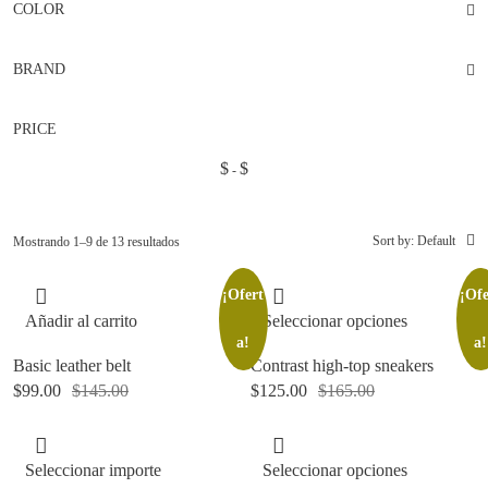
COLOR
BRAND
PRICE
$
$
Sort by:
Default
Mostrando 1–9 de 13 resultados
¡Ofert
¡Ofe
Añadir al carrito
Seleccionar opciones
a!
a!
Basic leather belt
Contrast high-top sneakers
$
99.00
$
145.00
$
125.00
$
165.00
Seleccionar importe
Seleccionar opciones