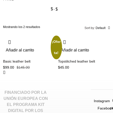
$
$
Mostrando los 2 resultados
Sort by:
Default
¡Ofer
Añadir al carrito
Añadir al carrito
ta!
Basic leather belt
Topstitched leather belt
$
99.00
$
145.00
$
45.00
FINANCIADO POR LA
UNIÓN EUROPEA CON
Instagram
EL PROGRAMA KIT
Faceboo
p
DIGITAL POR LOS