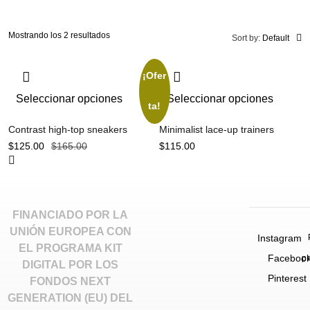
Mostrando los 2 resultados
Sort by:
Default
¡Ofer
Seleccionar opciones
Seleccionar opciones
ta!
Contrast high-top sneakers
Minimalist lace-up trainers
$
125.00
$
165.00
$
115.00
FINANCIADO POR LA
UNIÓN EUROPEA CON
Instagram
EL PROGRAMA KIT
Faceboo
p
DIGITAL POR LOS
Pinterest
FONDOS NEXT
GENERATION (EU) DEL